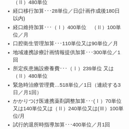
（Ⅱ）480単位
経口移行加算･･･28単位／日(計画作成後180日
以内)
経口維持加算･･･（Ⅰ）400単位 （Ⅱ）100単
位／月
口腔衛生管理加算･･･110単位又は90単位／月
地域連携診療計画情報提供加算･･･300単位／1
回
所定疾患施設療養費･･･（Ⅰ）239単位 又は
（Ⅱ）480単位
緊急時治療管理費…518単位／1日（連続する3
日／月1回）
かかりつけ医連携薬剤調整加算･･･(Ⅰ）70単位
又は140単位又は（Ⅱ）240単位又は(Ⅲ）100単
位/月
試行的退所時指導加算･･･400単位／月1回