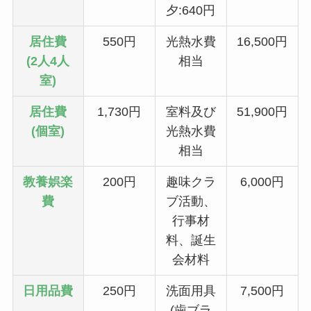
夕:640円
居住費
550円
光熱水費
16,500円
(2人4人
相当
室)
居住費
1,730円
室料及び
51,900円
(個室)
光熱水費
相当
教養娯楽
200円
趣味クラ
6,000円
費
ブ活動、
行事材
料、誕生
会材料
日用品費
250円
洗面用具
7,500円
(歯ブラ