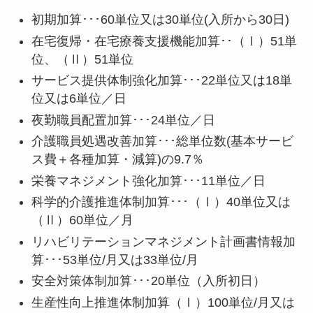
初期加算･･･60単位又は30単位(入所から30日)
在宅復帰・在宅療養支援機能加算･･（Ⅰ）51単
位、（Ⅱ）51単位
サービス提供体制強化加算･･･22単位又は18単
位又は6単位／日
夜勤職員配置加算･･･24単位／日
介護職員処遇改善加算･･･総単位数(基本サービ
ス費＋各種加算・減算)の9.7％
栄養マネジメント強化加算･･･11単位／日
科学的介護推進体制加算･･･（Ⅰ）40単位又は
（Ⅱ）60単位／月
リハビリテーションマネジメント計画書情報加
算･･･53単位/月又は33単位/月
安全対策体制加算･･･20単位（入所初日）
生産性向上推進体制加算（Ⅰ）100単位/月又は