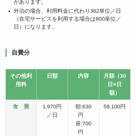
があります。
外泊の場合、利用料金に代わり362単位／日
（在宅サービスを利用する場合は800単位／
日）になります。
自費分
その他利
日額
内容
月額（30
用料
日×日
額）
食 費
1,970円
朝:630
59,100円
／日
円
昼:700
円